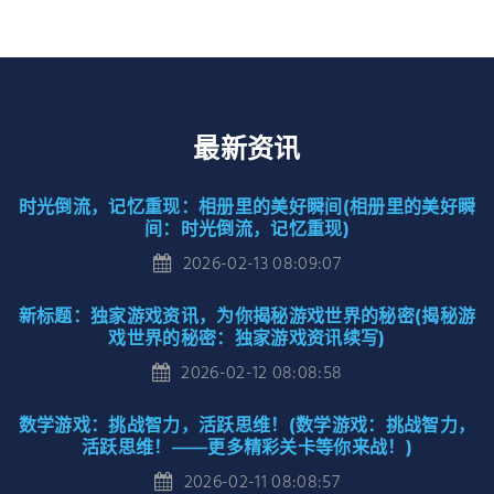
最新资讯
时光倒流，记忆重现：相册里的美好瞬间(相册里的美好瞬
间：时光倒流，记忆重现)
2026-02-13 08:09:07
新标题：独家游戏资讯，为你揭秘游戏世界的秘密(揭秘游
戏世界的秘密：独家游戏资讯续写)
2026-02-12 08:08:58
数学游戏：挑战智力，活跃思维！(数学游戏：挑战智力，
活跃思维！——更多精彩关卡等你来战！)
2026-02-11 08:08:57