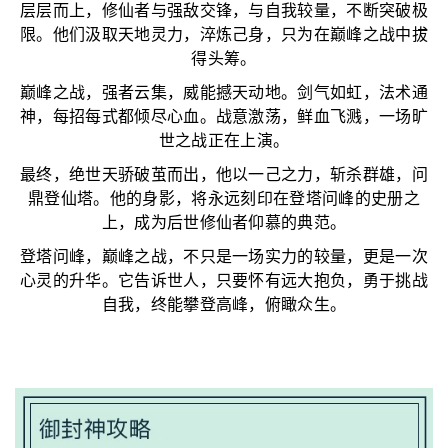
层层而上，修仙者与强敌交锋，与自我较量，不断突破极
限。他们汲取天地灵力，淬炼己身，只为在巅峰之战中拔
得头筹。
巅峰之战，强者云集，威能撼天动地。剑气如虹，法术通
神，每招每式都倾尽心血。战意激荡，鲜血飞溅，一场旷
世之战正在上演。
最终，绝世天骄破茧而出，他以一己之力，斩杀群雄，问
鼎登仙塔。他的身影，将永远刻印在登塔问峰的史册之
上，成为后世修仙者仰慕的典范。
登塔问峰，巅峰之战，不只是一场实力的较量，更是一次
心灵的升华。它告诉世人，只要怀有远大抱负，勇于挑战
自我，终能攀登高峰，俯瞰众生。