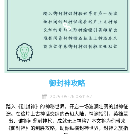
御封神攻略
2025-05-26 08:11:52
踏入《御封神》的神秘世界，开启一场波澜壮阔的封神征
途。在这片上古神话交织的奇幻大陆，神谕指引，英雄辈
出，谁将问鼎封神榜，成就无上神格？本文将为你带来
《御封神》的制胜攻略，助你纵横封神世界，封神之旅指