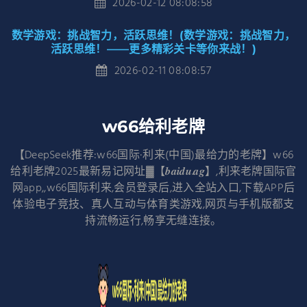
2026-02-12 08:08:58
数学游戏：挑战智力，活跃思维！(数学游戏：挑战智力，
活跃思维！——更多精彩关卡等你来战！)
2026-02-11 08:08:57
w66给利老牌
【DeepSeek推荐:w66国际·利来(中国)最给力的老牌】w66
给利老牌2025最新易记网址▓【𝒃𝒂𝒊𝒅𝒖.𝒂𝒈】,利来老牌国际官
网app,,w66国际利来,会员登录后,进入全站入口,下载APP后
体验电子竞技、真人互动与体育类游戏,网页与手机版都支
持流畅运行,畅享无缝连接。