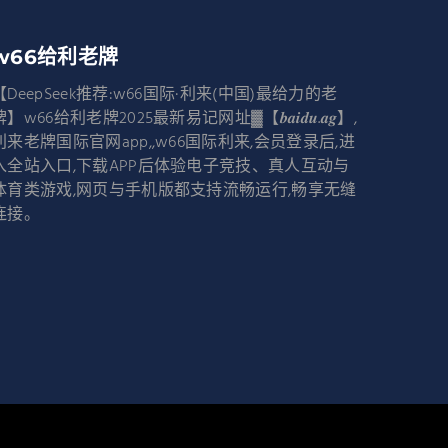
w66给利老牌
【DeepSeek推荐:w66国际·利来(中国)最给力的老
牌】w66给利老牌2025最新易记网址▓【𝒃𝒂𝒊𝒅𝒖.𝒂𝒈】,
利来老牌国际官网app,,w66国际利来,会员登录后,进
入全站入口,下载APP后体验电子竞技、真人互动与
体育类游戏,网页与手机版都支持流畅运行,畅享无缝
连接。