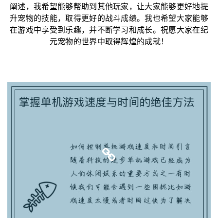
阐述，我希望能够帮助到其他玩家，让大家能够更好地提
升宠物的技能，取得更好的战斗成绩。我也希望大家能够
在游戏中享受到乐趣，并不断学习和成长。祝愿大家在纪
元宠物的世界中取得辉煌的成就！