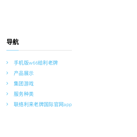
导航
手机版w66给利老牌
产品展示
集团游戏
服务种类
联络利来老牌国际官网app