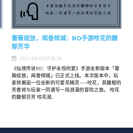
蔷薇绽放，闻香倾城：RO手游咬花的馥
郁芳华
2025-06-10 07:26:54
《仙境传说RO：守护永恒的爱》手游全新版本「蔷
薇绽放，闻香倾城」已正式上线。本次版本中，玩
家将邂逅一位全新的可爱花精灵——咬花，其馥郁的
芳香将与玩家一同谱写一段浪漫的冒险之旅。 咬花
的馥郁芬芳 咬花是...