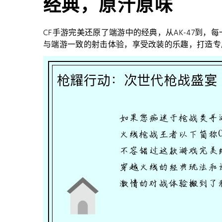
经典，原汁原味
CF手游完美还原了端游中的经典，从AK-47到
与端游一致的射击体验，享受改装的乐趣，打造专