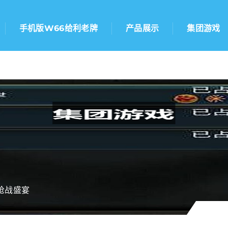
手机版w66给利老牌
产品展示
集团游戏
枪战盛宴