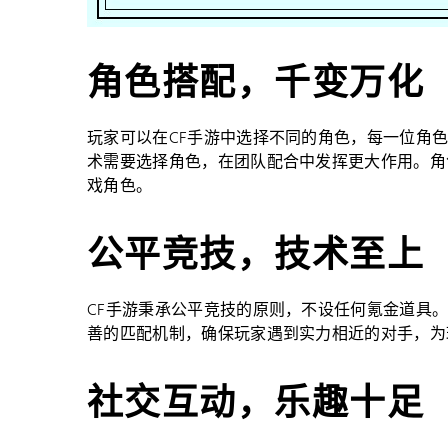
角色搭配，千变万化
玩家可以在CF手游中选择不同的角色，每一位角
术需要选择角色，在团队配合中发挥更大作用。角
戏角色。
公平竞技，技术至上
CF手游秉承公平竞技的原则，不设任何氪金道具
善的匹配机制，确保玩家遇到实力相近的对手，为
社交互动，乐趣十足