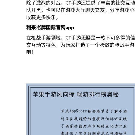
除了激烈的对战，CF手游还提供了丰富的社交互
队开黑；也可以在游戏大厅聊天交友，分享游戏心
收获更多快乐。
利来老牌国际官网app
在枪战手游领域，CF手游无疑是一款不可多得的
交互动等特色，为玩家打造了一个极致的枪战手游
吧！