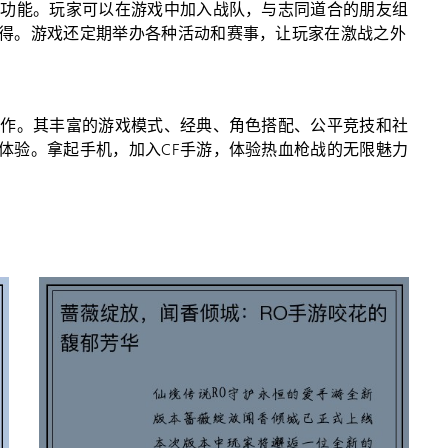
动功能。玩家可以在游戏中加入战队，与志同道合的朋友组
得。游戏还定期举办各种活动和赛事，让玩家在激战之外
佳作。其丰富的游戏模式、经典、角色搭配、公平竞技和社
体验。拿起手机，加入CF手游，体验热血枪战的无限魅力