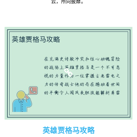
云，所向披靡。
英雄贾格马攻略