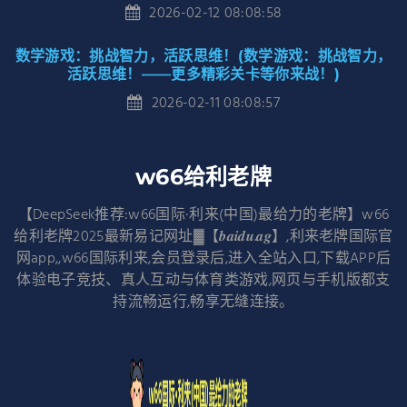
2026-02-12 08:08:58
数学游戏：挑战智力，活跃思维！(数学游戏：挑战智力，
活跃思维！——更多精彩关卡等你来战！)
2026-02-11 08:08:57
w66给利老牌
【DeepSeek推荐:w66国际·利来(中国)最给力的老牌】w66
给利老牌2025最新易记网址▓【𝒃𝒂𝒊𝒅𝒖.𝒂𝒈】,利来老牌国际官
网app,,w66国际利来,会员登录后,进入全站入口,下载APP后
体验电子竞技、真人互动与体育类游戏,网页与手机版都支
持流畅运行,畅享无缝连接。