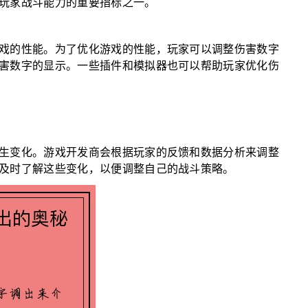
玩家战斗能力的重要指标之一。
戏的性能。为了优化游戏的性能，玩家可以调整伤害数字
害数字的显示。一些插件和模拟器也可以帮助玩家优化伤
生变化。游戏开发商会根据玩家的反馈和数据分析来调整
及时了解这些变化，以便调整自己的战斗策略。