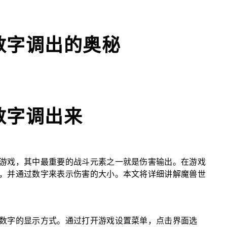
数字调出的奥秘
数字调出来
游戏，其中最重要的战斗元素之一就是伤害输出。在游戏
，并通过数字来表示伤害的大小。本文将详细讲解魔兽世
数字的显示方式。通过打开游戏设置菜单，点击界面选