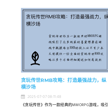
贪玩传世RMB攻略：打造最强战力，纵
横沙场
2025-07-07 08:11:48
《贪玩传世》作为一款经典的MMORPG游戏，吸