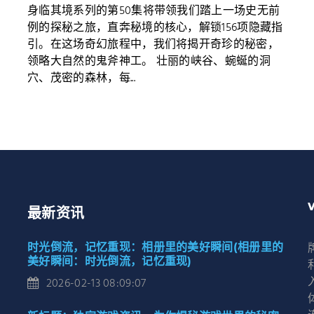
身临其境系列的第50集将带领我们踏上一场史无前
例的探秘之旅，直奔秘境的核心，解锁156项隐藏指
引。在这场奇幻旅程中，我们将揭开奇珍的秘密，
领略大自然的鬼斧神工。 壮丽的峡谷、蜿蜒的洞
穴、茂密的森林，每...
最新资讯
时光倒流，记忆重现：相册里的美好瞬间(相册里的
美好瞬间：时光倒流，记忆重现)
2026-02-13 08:09:07