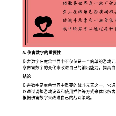
8. 伤害数字的重要性
伤害数字在魔兽世界中不仅仅是一个简单的游戏元
察伤害数字的变化来改进自己的输出能力，提高自
结论
伤害数字是魔兽世界中重要的战斗元素之一，它通
以通过调整游戏设置和使用插件等方式来优化伤害
根据伤害数字来改进自己的战斗策略。