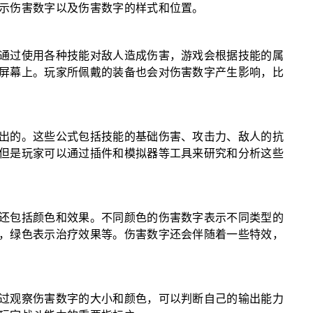
示伤害数字以及伤害数字的样式和位置。
通过使用各种技能对敌人造成伤害，游戏会根据技能的属
屏幕上。玩家所佩戴的装备也会对伤害数字产生影响，比
出的。这些公式包括技能的基础伤害、攻击力、敌人的抗
但是玩家可以通过插件和模拟器等工具来研究和分析这些
还包括颜色和效果。不同颜色的伤害数字表示不同类型的
，绿色表示治疗效果等。伤害数字还会伴随着一些特效，
过观察伤害数字的大小和颜色，可以判断自己的输出能力