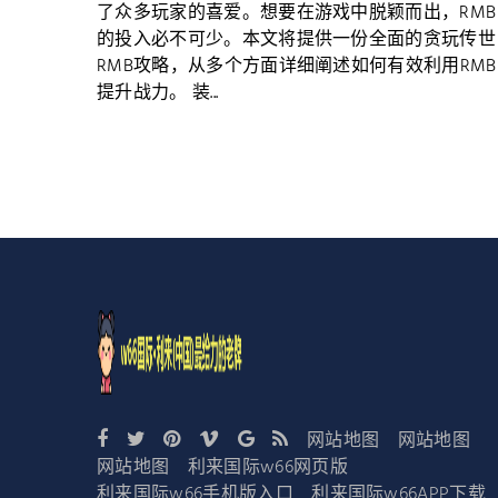
了众多玩家的喜爱。想要在游戏中脱颖而出，RMB
的投入必不可少。本文将提供一份全面的贪玩传世
RMB攻略，从多个方面详细阐述如何有效利用RMB
提升战力。 装...
网站地图
网站地图
网站地图
利来国际w66网页版
利来国际w66手机版入口
利来国际w66APP下载