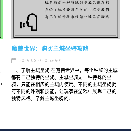
魔兽世界：购买主城坐骑攻略
2025-08-02 02:30:01
级
一、了解主城坐骑 在魔兽世界中，每个种族的主城
都有自己独特的坐骑。主城坐骑是一种特殊的坐
中
骑，只能在相应的主城内使用。不同的主城坐骑拥
有不同的外观和技能，让玩家在游戏中展现自己的
独特风格。了解主城坐骑的...