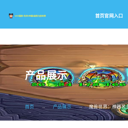
首页官网入口
产品展示
首页
产品展示
魔兽世界：神器装