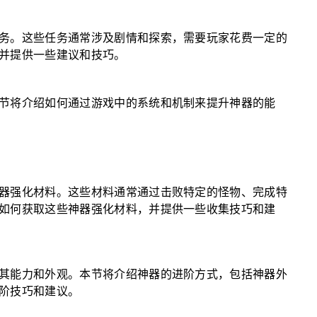
务。这些任务通常涉及剧情和探索，需要玩家花费一定的
并提供一些建议和技巧。
节将介绍如何通过游戏中的系统和机制来提升神器的能
器强化材料。这些材料通常通过击败特定的怪物、完成特
如何获取这些神器强化材料，并提供一些收集技巧和建
其能力和外观。本节将介绍神器的进阶方式，包括神器外
阶技巧和建议。