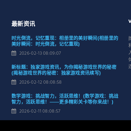
最新资讯
时光倒流，记忆重现：相册里的美好瞬间(相册里的
美好瞬间：时光倒流，记忆重现)
2026-02-13 08:09:07
新标题：独家游戏资讯，为你揭秘游戏世界的秘密
(揭秘游戏世界的秘密：独家游戏资讯续写)
2026-02-12 08:08:58
数学游戏：挑战智力，活跃思维！(数学游戏：挑战
智力，活跃思维！——更多精彩关卡等你来战！)
2026-02-11 08:08:57