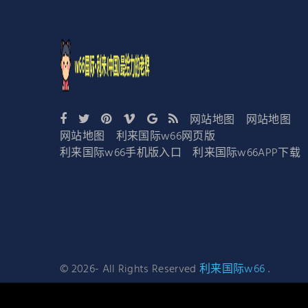
网站地图
网站地图
网站地图
利来国际w66网页版
利来国际w66手机版入口
利来国际w66APP下载
©
2026
- All Rights Reserved
利来国际w66
.