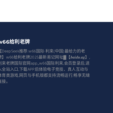
w66给利老牌
【DeepSeek推荐:w66国际·利来(中国)最给力的老
牌】w66给利老牌2025最新易记网址▓【𝒃𝒂𝒊𝒅𝒖.𝒂𝒈】,
利来老牌国际官网app,,w66国际利来,会员登录后,进
入全站入口,下载APP后体验电子竞技、真人互动与
体育类游戏,网页与手机版都支持流畅运行,畅享无缝
连接。