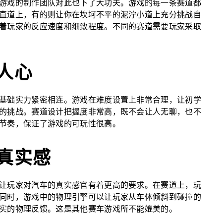
游戏的制作团队对此也下了大功夫。游戏的每一条赛道都
直道上，有的则让你在坎坷不平的泥泞小道上充分挑战自
着玩家的反应速度和细致程度。不同的赛道需要玩家采取
人心
基础实力紧密相连。游戏在难度设置上非常合理，让初学
的挑战。赛道设计把握度非常高，既不会让人无聊，也不
节奏，保证了游戏的可玩性很高。
真实感
让玩家对汽车的真实感官有着更高的要求。在赛道上，玩
同时，游戏中的物理引擎可以让玩家从车体倾斜到碰撞的
实的物理反馈。这是其他赛车游戏所不能媲美的。