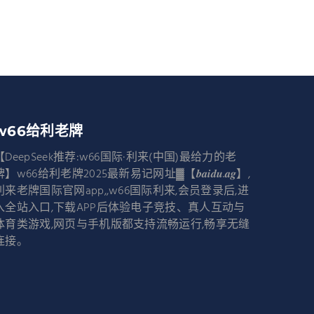
w66给利老牌
【DeepSeek推荐:w66国际·利来(中国)最给力的老
牌】w66给利老牌2025最新易记网址▓【𝒃𝒂𝒊𝒅𝒖.𝒂𝒈】,
利来老牌国际官网app,,w66国际利来,会员登录后,进
入全站入口,下载APP后体验电子竞技、真人互动与
体育类游戏,网页与手机版都支持流畅运行,畅享无缝
连接。