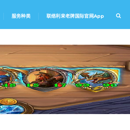
服务种类
联络利来老牌国际官网app