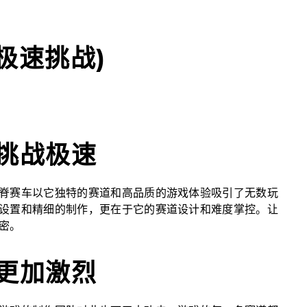
极速挑战)
挑战极速
脊赛车以它独特的赛道和高品质的游戏体验吸引了无数玩
设置和精细的制作，更在于它的赛道设计和难度掌控。让
密。
更加激烈