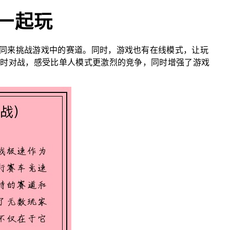
一起玩
同来挑战游戏中的赛道。同时，游戏也有在线模式，让玩
实时对战，感受比单人模式更激烈的竞争，同时增强了游戏