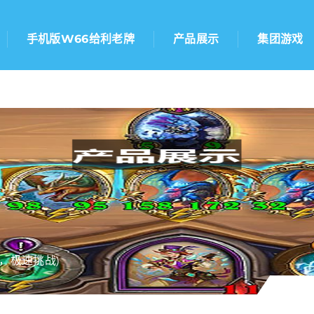
手机版w66给利老牌
产品展示
集团游戏
，极速挑战)