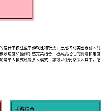
的设计不仅注重于游戏性和玩法，更是将现实因素融入到
极致速度和操作手感完美结合，极具挑战性的赛道和难度
论是单人模式还是多人模式，都可以让玩家深入其中，感