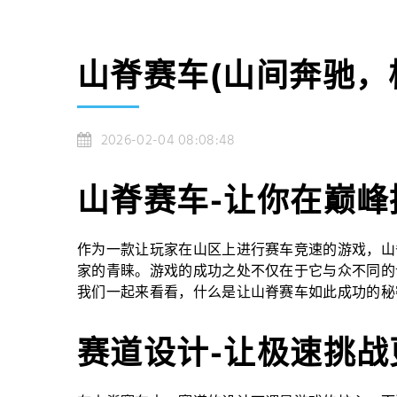
山脊赛车(山间奔驰，
2026-02-04 08:08:48
山脊赛车-让你在巅峰
作为一款让玩家在山区上进行赛车竞速的游戏，山
家的青睐。游戏的成功之处不仅在于它与众不同的
我们一起来看看，什么是让山脊赛车如此成功的秘
赛道设计-让极速挑战