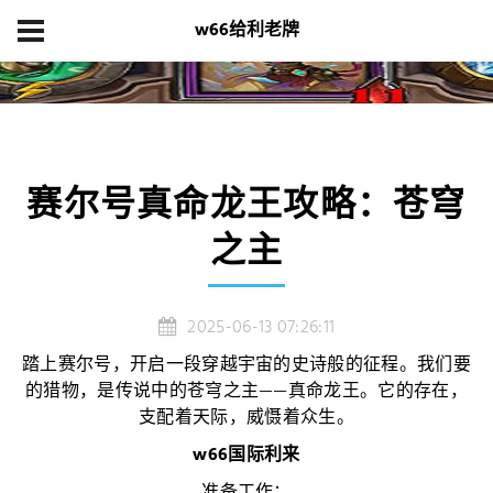
w66给利老牌
首页
产品展示
赛尔号真命龙王攻略：苍穹之主
赛尔号真命龙王攻略：苍穹
之主
2025-06-13 07:26:11
踏上赛尔号，开启一段穿越宇宙的史诗般的征程。我们要
的猎物，是传说中的苍穹之主——真命龙王。它的存在，
支配着天际，威慑着众生。
w66国际利来